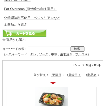
For Overseas (海外輸出向け商品）
化学調味料不使用、ベジタリアンなど
全商品から選ぶ
全商品から選ぶ
キーワード検索：
（人気キーワード：
タレ
,
ソース
,
中華
,
生姜焼き
,
プルコギ
）
85 ～ 86件目 / 86件
並び替え：（
更新日
）（
登録日
）（
商品名
）