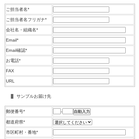
ご担当者名*
ご担当者名フリガナ*
会社名・組織名*
Email*
Email確認*
お電話*
FAX
URL
サンプルお届け先
郵便番号*
-
自動入力
都道府県*
市区町村・番地*