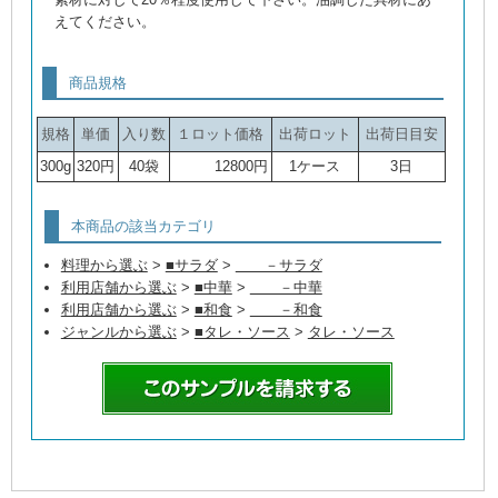
えてください。
商品規格
規格
単価
入り数
１ロット価格
出荷ロット
出荷日目安
300g
320円
40袋
12800円
1ケース
3日
本商品の該当カテゴリ
料理から選ぶ
>
■サラダ
>
－サラダ
利用店舗から選ぶ
>
■中華
>
－中華
利用店舗から選ぶ
>
■和食
>
－和食
ジャンルから選ぶ
>
■タレ・ソース
>
タレ・ソース