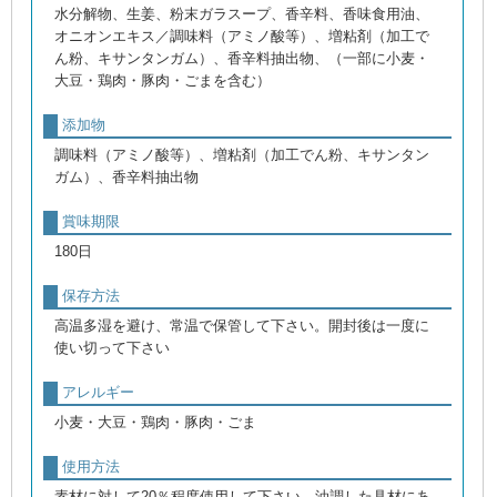
水分解物、生姜、粉末ガラスープ、香辛料、香味食用油、
オニオンエキス／調味料（アミノ酸等）、増粘剤（加工で
ん粉、キサンタンガム）、香辛料抽出物、（一部に小麦・
大豆・鶏肉・豚肉・ごまを含む）
添加物
調味料（アミノ酸等）、増粘剤（加工でん粉、キサンタン
ガム）、香辛料抽出物
賞味期限
180日
保存方法
高温多湿を避け、常温で保管して下さい。開封後は一度に
使い切って下さい
アレルギー
小麦・大豆・鶏肉・豚肉・ごま
使用方法
素材に対して20％程度使用して下さい。油調した具材にあ