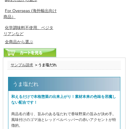
For Overseas (海外輸出向け
商品）
化学調味料不使用、ベジタ
リアンなど
全商品から選ぶ
サンプル請求
＞うま塩だれ
うま塩だれ
和えるだけで本格惣菜の出来上がり！素材本来の色味を邪魔し
ない配合です！
商品名の通り、旨みのある塩だれで香味野菜の旨みが決め手。
風味付けのゴマ油とレッドベルペッパーの赤いアクセントが特
徴的。