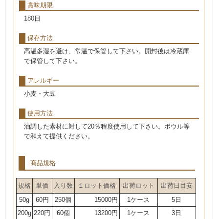
賞味期限
180日
保存方法
高温多湿を避け、常温で保管して下さい。開封後は冷蔵庫
で保管して下さい。
アレルギー
小麦・大豆
使用方法
油調した素材に対して20％程度使用して下さい。ボウル等
で和えて提供ください。
商品規格
規格
単価
入り数
１ロット価格
出荷ロット
出荷日目安
50g
60円
250個
15000円
1ケース
5日
200g
220円
60個
13200円
1ケース
3日