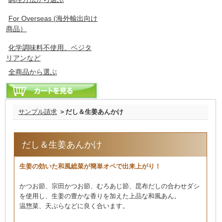
For Overseas (海外輸出向け
商品）
化学調味料不使用、ベジタ
リアンなど
全商品から選ぶ
サンプル請求
＞だし＆生姜あんかけ
だし＆生姜あんかけ
生姜の効いた和風総菜が簡単オペで出来上がり！
かつお節、宗田かつお節、むろあじ節、昆布だしの合わせダシ
を使用し、生姜の豊かな香りを加えた上品な和風あん。
温惣菜、天ぷらなどに良く合います。