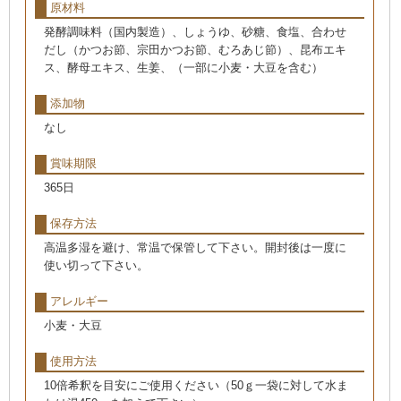
原材料
発酵調味料（国内製造）、しょうゆ、砂糖、食塩、合わせ
だし（かつお節、宗田かつお節、むろあじ節）、昆布エキ
ス、酵母エキス、生姜、（一部に小麦・大豆を含む）
添加物
なし
賞味期限
365日
保存方法
高温多湿を避け、常温で保管して下さい。開封後は一度に
使い切って下さい。
アレルギー
小麦・大豆
使用方法
10倍希釈を目安にご使用ください（50ｇ一袋に対して水ま