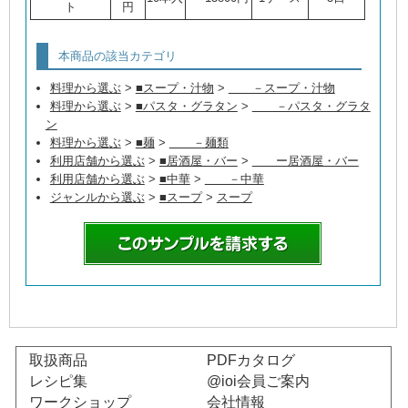
ト
円
本商品の該当カテゴリ
料理から選ぶ
>
■スープ・汁物
>
－スープ・汁物
料理から選ぶ
>
■パスタ・グラタン
>
－パスタ・グラタ
ン
料理から選ぶ
>
■麺
>
－麺類
利用店舗から選ぶ
>
■居酒屋・バー
>
ー居酒屋・バー
利用店舗から選ぶ
>
■中華
>
－中華
ジャンルから選ぶ
>
■スープ
>
スープ
取扱商品
PDFカタログ
レシピ集
@ioi会員ご案内
ワークショップ
会社情報