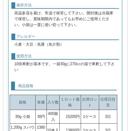
保存方法
高温多湿を避け、常温で保管して下さい。開封後は冷蔵庫
で保管し、賞味期限内であってもお早めにご使用くださ
い。小袋は一度に使い切って下さい。
アレルギー
小麦・大豆・魚醤（魚介類）
使用方法
10倍希釈が基本です。一袋30gに270ccの湯で希釈して下さ
い
商品規格
１ロット価
出荷ロッ
出荷日目
規格
単価
入り数
格
ト
安
400個
30g 小袋
38円
15200円
1ケース
3日
入
1,200g スパウ
1380
10本入
13800円
1ケース
3日