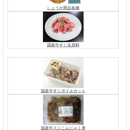
しょうが商品各種
国産牛すじ生原料
国産牛すじボイルカット
国産牛スジこんにゃく煮