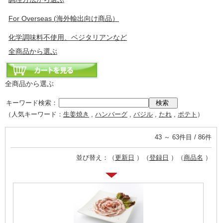
For Overseas (海外輸出向け商品）
化学調味料不使用、ベジタリアンなど
全商品から選ぶ
全商品から選ぶ
キーワード検索：
（人気キーワード：
生姜焼き
,
ハンバーグ
,
バジル
,
たれ
,
ポテト
）
43 ～ 63件目 / 86件
並び替え：（
更新日
）（
登録日
）（
商品名
）