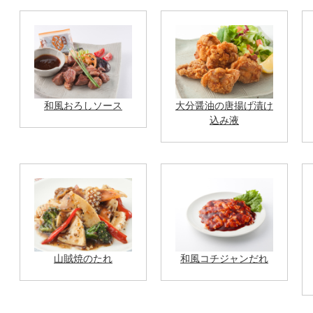
和風おろしソース
大分醤油の唐揚げ漬け
込み液
山賊焼のたれ
和風コチジャンだれ