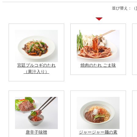
並び替え：（
宮廷プルコギのたれ
焼肉のたれ ごま味
（果汁入り）
唐辛子味噌
ジャージャー麺の素