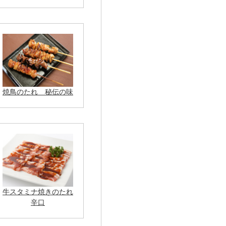
焼鳥のたれ 秘伝の味
牛スタミナ焼きのたれ
辛口