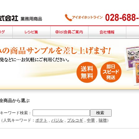
全商品から選ぶ
キーワード検索：
（人気キーワード：
ポテト
,
バジル
,
プルコギ
,
中華
,
味噌
）