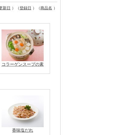
更新日
）（
登録日
）（
商品名
）
コラーゲンスープの素
香味塩だれ