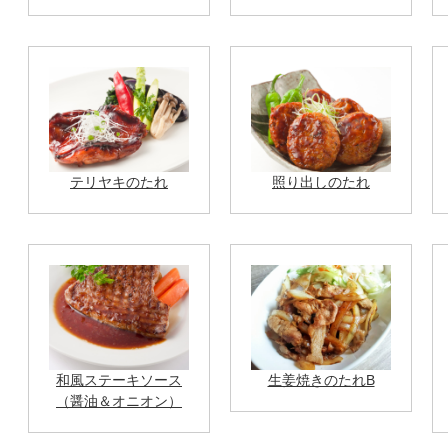
テリヤキのたれ
照り出しのたれ
和風ステーキソース
生姜焼きのたれB
（醤油＆オニオン）