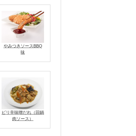
やみつきソースBBQ
味
ピリ辛味噌だれ（回鍋
肉ソース）