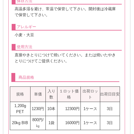
保存方法
高温多湿を避け、常温で保管して下さい。開封後は冷蔵庫
で保管して下さい。
アレルギー
小麦・大豆
使用方法
直接やきとりにつけて焼いてください。または焼いたやき
とりにつけてご提供ください。
商品規格
入り
１ロット価
出荷ロッ
規格
単価
出荷日目安
数
格
ト
1,200g
1230円
10本
12300円
1ケース
3日
PET
800円/
20kg BIB
1袋
16000円
1ケース
3日
㎏