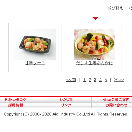
並び替え：（
甘辛ソース
だし＆生姜あんかけ
<< 前
|
1
2
3
4
5
|
次 >>
Copyright (C) 2006- 2026
Aioi industry Co.,Ltd
All Rights Reserved.