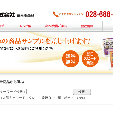
全商品から選ぶ
キーワード検索：
（人気キーワード：
タレ
,
生姜焼き
,
中華
,
ポテト
,
たれ
）