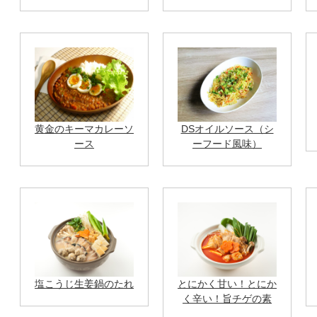
黄金のキーマカレーソ
DSオイルソース（シ
ース
ーフード風味）
塩こうじ生姜鍋のたれ
とにかく甘い！とにか
く辛い！旨チゲの素