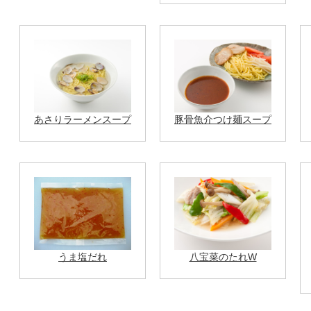
あさりラーメンスープ
豚骨魚介つけ麺スープ
うま塩だれ
八宝菜のたれW