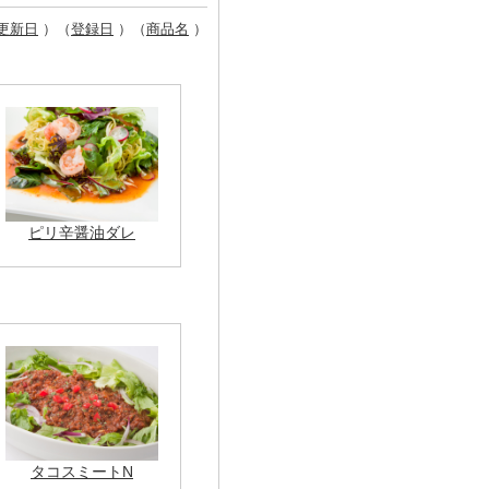
更新日
）（
登録日
）（
商品名
）
ピリ辛醤油ダレ
タコスミートN