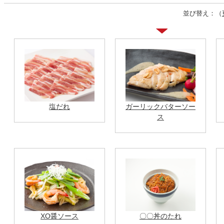
並び替え：（
塩だれ
ガーリックバターソー
ス
XO醤ソース
〇〇丼のたれ