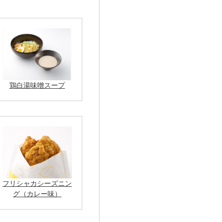
鶏白湯味噌スープ
フリシャカシーズニン
グ（カレー味）