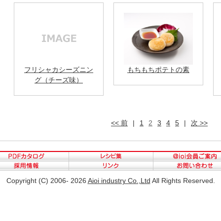
フリシャカシーズニン
もちもちポテトの素
グ（チーズ味）
<< 前
|
1
2
3
4
5
|
次 >>
Copyright (C) 2006- 2026
Aioi industry Co.,Ltd
All Rights Reserved.